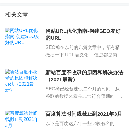
优化有个系统性的了解，入门级的SEO优化知识点
相关文章
并不多，也分成了好几篇文章来讲，这里SEO禅要
跟大家讲讲，经常你会在网络上看到很多文章说，
网站URL优化指南-创建SEO友好
一篇文章要写1500字以上，文章内容一定要长，字
的URL
数一定要够，词不达意也没关系，可以看到SEO禅
SEO禅在以前的几篇文章中，都有稍
的网站文章大部分并不是特别长，除非确实知识点
微提一下 URL语义化 ，但是都是简单
没办法细分，不然一篇文章SEO禅觉得最合理的字
的介绍，在 中，谷歌花了不少篇幅去
数在500-1500左右，这是根据人类的阅读习惯和理
说 优化URL 的方法，根据SEO禅观
新站百度不收录的原因和解决办法
解力去分的，基本上1500左右字数能够在5分钟内读
察，网站使用友好的...
（2021最新）
完，这是SEO知识能被吸收最高效的时间段，如果
SEO禅已经创建快二个月的时间，从
太长，就会有厌烦的情绪，那为什么很多文章很长
谷歌的数据来看是非常符合预期的，但
呢？主要是为了增加用户在页面的停留时间，这就
是百度还是没有更新的动作，最近百度
是文章尽量要写长的背后原因，其实需要把握个
的蜘蛛抓取的频率不太高，和几个朋友
百度算法时间线截止到2021年3月
度，如果太长，那知识点讲的就会很啰嗦，比如SE
交流了下，自 惊雷3.0算法 上线之后，
以下是百度这几年一些比较有名的
基本上...
O禅现在在说的这个知识点，就一句话就可以说完，