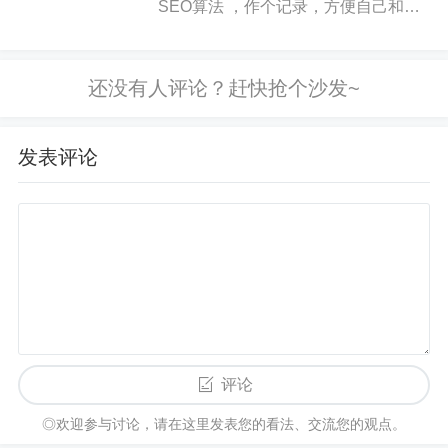
SEO算法 ，作个记录，方便自己和各
那就是尽量写出有营养的内容，增加用户停留时
位查看。 2021 升级打击 快排刷点击
间，但是SEO禅还是写了一大段啰嗦的话。
作弊SEO黑帽，通过模拟人工浏览网
页，快速提升...
学习完SEO入门知识，之后就要掌握一些文章的写
作技巧和搜索引擎的相关优化技巧，可以看看下面
发表评论
这些文章：
老站排名优化怎么做？
老站排名优化的做法和新站排名优化的做法有一点
区别，老站一般不需要去考虑搜索引擎蜘蛛来不来
的问题，老站更需要关心的可能是收录时效，收录
稳定性，排名稳定性等问题，经常看到一些老站，
域名5年左右，收录少的可怜，或者是说收录不稳定
评论
上下跳动，如果是使用正常手法的白帽 方法，基本
上收录和排名是比较稳定的，就像SEO禅在谷歌的
◎欢迎参与讨论，请在这里发表您的看法、交流您的观点。