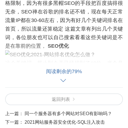
格限制，因为有很多黑帽SEO的手段把百度搞得很
无奈，SEO禅在谷歌的排名还不错，现在每天正常
流量IP都在30-60左右，因为有好几个关键词排名在
首页，所以流量还算稳定 这篇文章有列出几个关键
词，各位朋友也可以自己搜索看看这些关键词是不
是在靠前的位置，
SEO优化
这个关键词，截止到今天已经排到了19位，半个月
阅读剩余的79%
前还是46位左右，已经达到了初期设定的目标，排
名进前20。
因为SEO禅已经写了很多篇怎么做SEO排名的文
返回列表
章，这里不具体讲，就把文章链接列出来，然后简
单说明下，各位自己可以到相应文章看看。
上一篇：
同一个服务器有多个网站对SEO有影响吗？
下一篇：
2021网站服务器安全优化-SQL注入攻击
如果是新手站长，SEO禅建议先看看 文章，对SEO