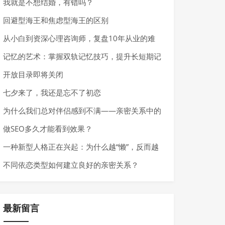
我就是不想结婚，有错吗？
回避型海王和焦虑型海王的区别
从小白到资深心理咨询师，复盘10年从业的难
点、陷阱、风险
记忆的艺术：掌握双轨记忆技巧，提升长短期记
忆力
开放目录即将关闭
七夕来了，我还是忘不了初恋
为什么我们总对伴侣感到不满——亲密关系中的
失望
做SEO多久才能看到效果？
一种新型人格正在兴起：为什么越“懒”，反而越
受欢迎？
不同依恋类型如何建立良好的亲密关系？
最新留言