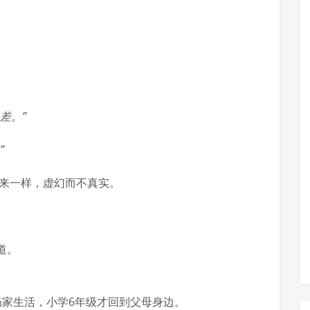
。
差。”
”
飘来一样，虚幻而不真实。
道。
奶家生活，小学6年级才回到父母身边。