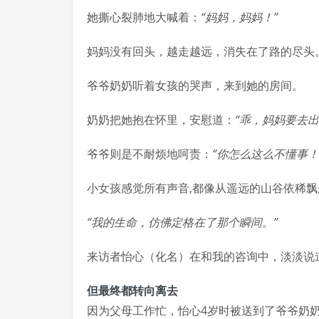
她撕心裂肺地大喊着：
“妈妈，妈妈！”
妈妈没有回头，越走越远，消失在了路的尽头
爷爷奶奶听着女孩的哭声，来到她的房间。
奶奶把她抱在怀里，安慰道：
“乖，妈妈要去出
爷爷则是不耐烦地呵责：
“你怎么这么不懂事！
小女孩感觉所有声音,都像从遥远的山谷依稀
“我的生命，仿佛定格在了那个瞬间。”
来访者怡心（化名）在和我的咨询中，淡淡说
但最终都转向离去
因为父母工作忙，怡心4岁时被送到了爷爷奶