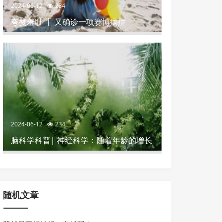
2024-06-12
234
夸赞羞耻 丨 又确诊一项赛博病症
2024-06-12
234
脑科学科普| 神经科学：随着年龄的增长
影响记忆力的4个坏习惯
随机文章