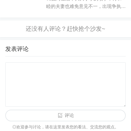
睦的夫妻也难免意见不一，出现争执。
如：“如果你不帮我，我们就绝交。”
有些夫妻会通过大吵大闹来处理冲突，
B
自虐者（self-punisher）
有些夫妻则常常陷入冷战的僵局。大吵
大闹虽然不理性，但至少还有互相沟通
当
自我需求未被满足
时，
威胁伤害自己
来达成目
表达不满的意愿，比较容易知道...
的，如：“如果你不回来，那我活着也没有什么意思
发表评论
了。”
C
受苦者（suffer）
输出负面情绪
，
让被勒索者感到自己
是造成勒索者
苦难，难过的
罪魁祸首
，包括哭泣，表现沮丧等。
如：“没关系啊，反正我总是被抛弃的那一个。”
D
引诱者（tantalizer）
评论
◎欢迎参与讨论，请在这里发表您的看法、交流您的观点。
暗示
被勒索者的让步可以得到好处，但这样的承诺