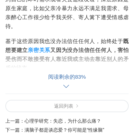
原生家庭，比如父亲冷暴力永远不满足我需求、母
亲醉心工作很少给予我关怀、寄人篱下遭受情感虐
待。
基于这些原因我也没办法信任任何人，始终处于
既
想要建立
亲密关系
又因为没办法信任任何人
，害怕
受伤而不敢接受有人靠近我或主动去靠近别人的矛
盾的状态。
阅读剩余的83%
我想知道，是我的沟通模式究竟哪里出了问题呢？
我该怎么改进？我该怎么样逐步建立对这个世界的
信任？
返回列表
—小夏
上一篇：
心理学研究：失恋，为什么那么痛？
下一篇：
满脑子都是谈恋爱？你可能是“性缘脑”
TO: