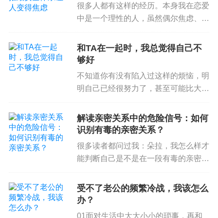
很多人都有这样的经历。本身我在恋爱
#“勒索者”竟是我自己？#
中是一个理性的人，虽然偶尔焦虑、偶
提到勒索，我们脑海中会浮现出来“威胁”，“恐吓”等
尔粘人，整体还算得上稳定。但是突然
有一天，被伴侣断崖式的分手、或者冷
字眼。
和TA在一起时，我总觉得自己不
暴力后就和变了一个人一样。疯狂的焦
够好
没错，
情绪勒索（emotional blackmail）
也包含着
虑、想要去找ta解决问题，明...
不知道你有没有陷入过这样的烦恼，明
相似的机制，让人倍感压力与不安。苏珊佛沃用
FO
明自己已经很努力了，甚至可能比大多
G模型
来说明：情绪勒索里，勒索者常利用
恐惧（F
数人都要优秀，然而无论怎样，身边有
ear）
，
义务（Obligation）
与
愧疚（Guilt）
来操纵
些人总是会对你不满意。这个人可能是
解读亲密关系中的危险信号：如何
你的家长，可能是你的恋人，也有可能
被勒索者，达到让对方妥协的目的。
识别有毒的亲密关系？
是你的上司。如果你时常能遇到...
很多读者都问过我：朵拉，我怎么样才
情绪勒索者常被分为以下四种类型：
能判断自己是不是在一段有毒的亲密关
系里？我对照了你说的关于“自恋型人
格障碍”的特征（六大特征识别自恋型
受不了老公的频繁冷战，我该怎么
A
惩罚者（punisher）
人格障碍），我觉得我的伴侣好像有这
办？
些Red Flag（危险信号...
通常运用
直接的威胁
，夸大对被勒索者的伤害，
01面对生活中大大小小的琐事，再和