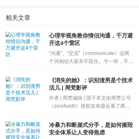
小夏你好，感谢你的来信！
相关文章
看完你的描述，岩心能感受到小夏的困惑与自我怀
心理学视角教你情侣沟通，千万避
疑，也很欣赏你对原生家庭的自我剖析。
开这4个雷区
岩心想，
你也一定在用自己的方式去探索与人建立
“沟通”、“交流”（communicate）这两
个词相信大家并不陌生。乍一听，不论
亲密关系的界限，去保护自己不受伤害。
异性好友
是“好好沟通”还是“多多交流”都描绘了
的这番话对你产生了很大的影响，不仅是因为他在
一幅兄友弟恭、父慈子孝、夫妻和睦的
《消失的她》：识别渣男是个技术
你心目中的份量很重，更是因为触及到了你内心的
和谐画面。但是，大多数人可能没有意
活儿 | 周梵影评
不安。也许在你心里，
这样的沟通方式并不是真正
识到交流、...
作者 | 周梵编辑 | 团子本文由周梵公号
的自己，而是一个能更“讨人喜欢”的伪装。
（zerofield0）授权发布最近看了两部
电影，讲中老年人爱情故事的《我爱
但为什么，本应让人感到热情洋溢的话语，却更使
你》和关于爱情和背叛的《消失的
人疏远，甚至变成了朋友口中的“情绪勒索”呢？我们
冷暴力和断崖式分手，是如何摧毁
她》。很多评论说，一部感觉生养孩子
安全体系让人变得焦虑
也会不自觉地变成“勒索者”吗？
毫无用处，只会拖...