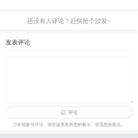
的人”。我说，最近这个男朋友你不是
激情退去
很满意吗？怎么又分手了？她说，本来
Sternberg提出的爱情三元论认为，爱情是一个三角
觉得这个男生挺好的，长得帅，工作也
形，不等长的三边分别是激情、亲密和承诺，若是
不错，但相处下来，觉得脾气有...
三个要素都具备，那便是完美之爱。
发表评论
相爱之初，伴侣常常追求着爱情中的激情，而随着
关系的进一步深入，随着从恋爱走向婚姻，激情逐
渐消退，若是没有亲密和承诺，关系就会逐渐分崩
离析。
当热恋的激情逐渐退去，当两个相爱的人决定共享
生活与未来时，他们必须经历一段艰难的调整期，
之后才能完成从恋人到真正伴侣的转变。
评论
◎欢迎参与讨论，请在这里发表您的看法、交流您的观点。
他们要学会适应彼此的行为方式，但成功的适应并
不需要一味地妥协。当把关系看作一个整体，他们