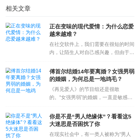
望获得别人的关注；那些对父母价值的认识出现痛
相关文章
苦幻灭的人，有可能去寻找一个值得敬仰的人并以
他为榜样。
正在变味的现代爱情：为什么恋爱
越来越难？
我们的不安全感越强烈，越会迫切地寻找可供我们
进行理想化的人。我们遇到了某个具体的人，把那
在社交软件上，我们需要在很短的时间
内，让陌生人对自己感兴趣，但由于互
个人的真实品格和包含我们美好期待的品质融合到
动量很大，所以许多用户会向他们感兴
了一起，一个理想的伴侣就出现了，随后我们与之
趣的人发送标准化的消息。这个过程，
傅首尔结婚14年要离婚？女强男弱
坠入情网。
被伊娃·易洛思比喻为「电话营销」般
的婚姻，为何总是一地鸡毛？
的自我售卖。而在交流过程中，...
理想化的对象可能会因自己被披上华丽的外衣而感
《再见爱人》的节目组还是很敢
到荣幸，也可能会因为这种完美滤镜而感到惶恐，
的。“女强男弱”的婚姻，一直是敏感话
题，有人讨论，但无人深挖。但是《再
最终，无法避免地通往幻灭。
见爱人3》这一期请的三对夫妻，都
你是不是“男人绝缘体”？看看这5
是“女强男弱”的配置。比如有一对，老
大迷思是否困扰了你
婆是300万网红，而老公天天喝酒...
有时，我们可以通过一两个问题引起对理想化过程
在现实社会中，有一类人被称为“男人