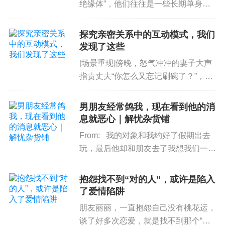
的重视：
“
为什么你认为你需要自己的伴侣如此优
绝缘体”，他们往往是一些长期单身的
秀？你能猜到你一直试图在自己的生活中弥补什么
女性。这些女性往往在恋爱方面处于一
种僵局状态，无论如何也无法脱单。不
吗？”
探究亲密关系中的互动模式，我们
少人都认为自己就是“男人绝缘体”，但
发现了这些
在关系中，伴侣们拥有幻想应是被允许的，恋爱期
是，这其中究竟有多少是真的...
[场景重现]傍晚，怒气冲冲的妻子大声
间的感知是真实的，那些感知都是对自我、伴侣，
指责丈夫“你怎么又忘记刷碗了？”，丈
以及
婚姻
关系最美好的追求。
夫沉默不语，“你怎么回事，跟你说过
多少遍了，你怎么就是记不住！”，妻
男朋友经常鸽我，现在看到他的消
伴侣们并非是因为拥有理想化的期望值而受到羁
子越说越生气，内心的火气肉眼可见地
息就恶心｜解忧杂货铺
绊。他们之所以受到羁绊，是因为他们不会以心平
不断上窜，旁边的丈夫仍旧...
From: 我的对象和我约好了假期出去
气和的方式讨论对于彼此期望，是因为他们因配偶
玩，最后他却和朋友去了我想我们一起
未能实现自己的某个不切实际的理想而指责对方。
去的地方，做了我想我们一起做的事
情，这让我感到很受伤。这不是第一次
抱怨找不到“对的人”，或许是陷入
良好的沟通是重要的。
某种期望（“我一直希
了，每次和我约好后，又反悔拒绝，或
了爱情陷阱
望……”），而非归咎责任（“你从来没有……”），
者一拖再拖，让我感到不...
朋友丽丽，一直抱怨自己没有桃花运，
是奠定婚姻期间伴侣之间相互适应的基石。
谈了好多次恋爱，就是找不到那个“对