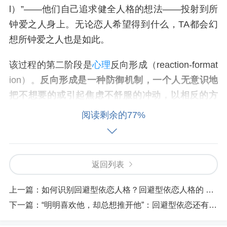
l）”——他们自己追求健全人格的想法——投射到所
钟爱之人身上。无论恋人希望得到什么，TA都会幻
想所钟爱之人也是如此。
该过程的第二阶段是
心理
反向形成（reaction-format
ion）。
反向形成是一种防御机制，一个人无意识地
把不想要的或引起焦虑不舒服的冲动，以相反的方
式表达出来，以保护自己的自尊免受伤害。
将钟爱
阅读剩余的77%
之人理想化是克制自己侵犯性的一种方式，那些总
是强调说他们的伴侣如何“优秀”的人可能在保护自己
免受愤怒和怨恨等情绪的困扰。
返回列表
有人说，坠入爱河是在唤醒童年的浪漫追求。我们
上一篇：
如何识别回避型依恋人格？回避型依恋人格的 7 种表现
的童年经历也会影响到我们的
亲密关系
。
那些渴望
下一篇：
“明明喜欢他，却总想推开他”：回避型依恋还有救吗？
获得表扬最后却希望落空的孩子，在成年以后也渴