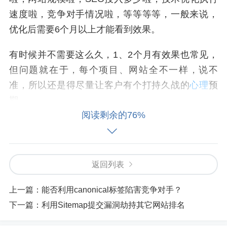
速度啦，竞争对手情况啦，等等等等，一般来说，
优化后需要6个月以上才能看到效果。
有时候并不需要这么久，1、2个月有效果也常见，
但问题就在于，每个项目、网站全不一样，说不
准，所以还是得尽量让客户有个打持久战的
心理
预
期。
阅读剩余的76%
虽然不能准确预计做优化后多久能见到效果，但有
人统计了有排名的页面的平均年龄，SEO们可以对
多老的页面才会有排名有个大致认识，对SEO多久
返回列表
之后出效果是个很好的参考。对于说服客户也有作
用，数据表明，要获得排名，平均就是需要这么长
上一篇：
能否利用canonical标签陷害竞争对手？
时间。
下一篇：
利用Sitemap提交漏洞劫持其它网站排名