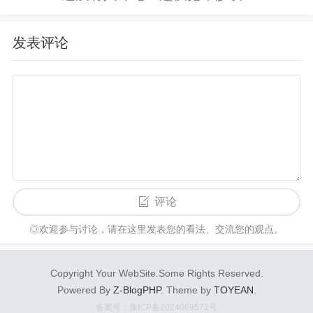
面。
的是，对世界、对国家、对个人，...
发表评论
可以看到，这些1年历史的页面，只有5.7%获得了至
少一个关键词的前10排名。域名外链越强，这个比
例就越高，新页面获得排名的越多。74.8%的1年新
页面基本上没有排名。
然后再看看这5.7%获得了排名的页面，从没有排名
到进入前10花了多长时间。结果如下：
大部分页面花了61-182天，从没有排名到爬进前1
评论
0，也就是2-6个月。
◎欢迎参与讨论，请在这里发表您的看法、交流您的观点。
要注意的是，这个数据不是说新页面花2-6个月做SE
Copyright Your WebSite.Some Rights Reserved.
O就能进入第一页。这只是那5.7%进入了第一页的
Powered By
Z-BlogPHP
. Theme by
TOYEAN
.
页面花的时间，剩下那94.3%根本没进第一页。
备案号：豫ICP备2024069572号