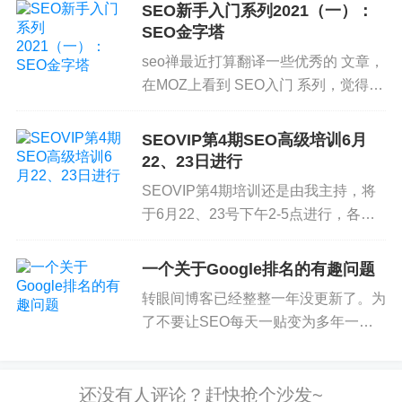
SEO新手入门系列2021（一）：
师在Think with Google博客上发了一
SEO金字塔
可以看到，排到第一的页面中只有1%多一点是1年
篇...
seo禅最近打算翻译一些优秀的 文章，
以下的新页面，排到第10的也只有4%是1年的新页
在MOZ上看到 SEO入门 系列，觉得写
面。
的不错，所以就打算翻译成中文，希望
对 SEO新人 有一定帮助，这个系列文
一个页面要花多长时间才能获得 Google排名？
SEOVIP第4期SEO高级培训6月
章翻译自：h...
22、23日进行
ahrefs从他们自己蜘蛛抓的页面数据库中随机选了2
百万个一年的页面（蜘蛛1年前发现这些页面），统
SEOVIP第4期培训还是由我主持，将
于6月22、23号下午2-5点进行，各讲
计这些页面获得的关键词排名，结果如下：
课2.5小时，回答问题半小时。
蓝色是获得前10排名的页面，橘黄色是获得第11-10
SEOVIP培训第3期讲了SEO基础以及
一个关于Google排名的有趣问题
一些SEO难点，算是比较普及性的。
0排名，灰色是没有获得任何前100排名。
转眼间博客已经整整一年没更新了。为
这次第4期只深...
了不要让SEO每天一贴变为多年一
左侧是所有页面平均数据，右侧第一个是高域名权
贴，在刚好一年的时候更新一下。 今
重（DR是他们自己衡量域名外链权重的一个指标的
年简直是世界大乱，虽然各个事件会以
页面），中间是中等，最右侧是低外链权重的页
怎样的方式结束还不知道，但可以肯定