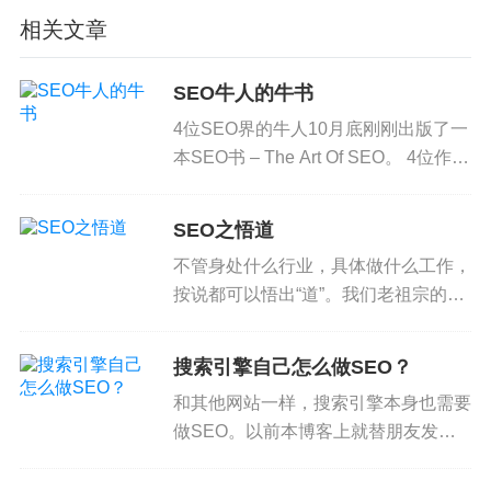
ahrefs在2017年2月发布了一个帖子：
多久才能在Go
相关文章
ogle获得排名？
SEO牛人的牛书
简要介绍一下主要数据。
4位SEO界的牛人10月底刚刚出版了一
排名在前面的页面有多老？
本SEO书 – The Art Of SEO。 4位作者
ahrefs统计了2百万随机关键词的前10个页面，数据
是： Rand Fishkin – 这就不用多介绍
了，SEOMoz的创始人，CEO，他的
如下：
SEO之悟道
博客是必读的SE...
不管身处什么行业，具体做什么工作，
可以看到，排在前10的页面平均是2年以上的页面，
按说都可以悟出“道”。我们老祖宗的故
越靠前越老，排在第一页的平均存在了将近3年。
事庖丁解牛、卖油翁，都是悟道的好例
子。但能悟出道的毕竟还是少数。
排在前10的页面，有将近60%是3年以上的老页面，
搜索引擎自己怎么做SEO？
SEO的“道”是什么？真的就是唯手熟尔
不到20%是2年的页面，只有22%是不到1年的页
和其他网站一样，搜索引擎本身也需要
这么简单直接？都说四十不...
面。
做SEO。以前本博客上就替朋友发过
雅虎、微软招聘SEO人员的帖子。
那么，1年的页面排名情况如何呢？数据如下：
Google也是一样。前几天Google工程