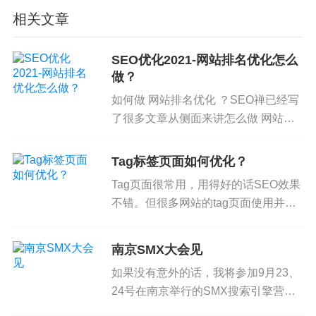
其他方面。所以才会有这篇帖子。
相关文章
Google、Facebook、百度在深度学习领域都有很多
进展，尤其是在人脸识别、图像识别、语音识别、
SEO优化2021-网站排名优化怎么
做？
翻译等方面。这方面报道挺多的。
如何做 网站排名优化 ？SEO禅已经写
深度学习用在搜索引擎上是个什么情况？
了很多文章从侧面来讲怎么做 网站排
以前经典的搜索排名算法是由工程师选择用哪些页
名优化 ，这篇文章主要梳理下总体的
面特征（也就是
排名因素
思路，也是为了做这个 ， 网站排名怎
Tag标签页面如何优化？
么做...
Tag页面很常用，用得好的话SEO效果
）来排名，各个特征占多少权重，这些都是工程师
不错。但很多网站的tag页面使用并不
决定并写在程序里的，然后测试效果，再修正。
恰当，甚至可能会有负效果。不过这个
问题一两句话很难说清，而且在SEO
南京SMX大会见
以深度学习为基础的排名算法完全不是这么个过
每天一贴没有讨论过这个话题，所以单
如果没有意外的话，我将参加9月23、
程。深度学习的方法是，用大量数据对程序进行训
独写个帖子聊一下tag...
24号在南京举行的SMX搜索引擎营销
练，由程序自己学习应该用哪些特征来排名。换句
大会。有时间准备的话，可能会参加演