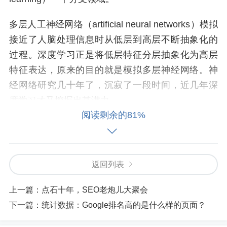
多层人工神经网络（artificial neural networks）模拟
接近了人脑处理信息时从低层到高层不断抽象化的
过程。深度学习正是将低层特征分层抽象化为高层
特征表达，原来的目的就是模拟多层神经网络。神
经网络研究几十年了，沉寂了一段时间，近几年深
度学习才又挖掘出其潜力。
阅读剩余的81%
深度学习的一个重要特点是，它不需要人工输入或
标注特征，而是通过海量数据自动学习特征，也就
是所谓无监督学习（unsupervised learning）。所以
返回列表
大数据和深度学习也搅合在一起。
上一篇：
点石十年，SEO老炮儿大聚会
深度学习另一个特点是与具体领域无关（domain ind
下一篇：
统计数据：Google排名高的是什么样的页面？
ependent），既可以用在围棋，也可以用在搜索或