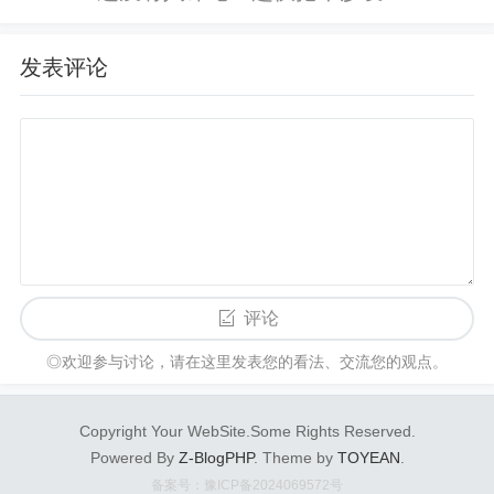
估数据不直接影响所评估页面的排名，但会显示出
个问题。...
算法有效性。这些数据简直就是现成的深度学习训
发表评论
练数据。去年11月Google刚刚公开了
最新版本的人
工质量评估指南
，建议大家下载来看看。
现在问题来了，这种方法靠谱吗？
如前所述，深度学习算法就是个黑箱啊，完全不用
人工告诉它找什么特征，而是它自己学习该找什么
特征，会找出什么特征谁也不知道，有些特征可能
人类压根儿不会想到。很可能以后搜索引擎工程师
评论
也不知道排名因素有哪些了，也不知道一个页面为
什么会有好的排名。再想一遍：连搜索引擎工程师
◎欢迎参与讨论，请在这里发表您的看法、交流您的观点。
也不知道排名因素是什么。这和我们的常识、直觉
是不是都有相当冲突了呢？
Copyright Your WebSite.Some Rights Reserved.
Powered By
Z-BlogPHP
. Theme by
TOYEAN
.
这么整，能行吗？
备案号：豫ICP备2024069572号