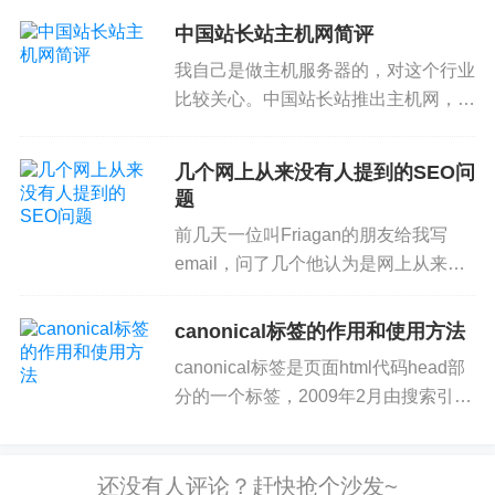
话说，告诉深度学习排名算法，这些已知页面是高
讲。 希望与SEO每天一贴的读者、
中国站长站主机网简评
质量的，那些已知页面是低质量的，那到底高质量
SEO行业人士愉快聊天。 除白天的正
页面应该有什么特征呢？也就是面对新页面时该用
我自己是做主机服务器的，对这个行业
式会议外，更期待SEO...
比较关心。中国站长站推出主机网，很
哪些特征来排名？各种特征占多大比重？让算法自
感兴趣，马上去瞧了瞧，有几点感想。
己琢磨去。
首先，把主机服务商和站长撮合到一
几个网上从来没有人提到的SEO问
块，做成一个主机超市是个不错的想
这些学习数据哪里来的？两个明显的来源可能是：
题
法。各种主机评测站见的多了，无...
前几天一位叫Friagan的朋友给我写
1）Google现有经典算法做测试时的数据。搜索引擎
email，问了几个他认为是网上从来没
正式上线新算法前都会做测试的，给部分用户返回
有人提到过的SEO问题。问题比较
新算法结果，然后监测点击率、跳出率、停留时
多，需要不短的文字才能回答清楚，所
canonical标签的作用和使用方法
间、页面互动性、转化率、变换查询词率等数据，
以征得Friagan的同意，写一篇帖子公
canonical标签是页面html代码head部
以判断新算法有效性。
开回答，也许对其...
分的一个标签，2009年2月由搜索引擎
们推出，主要用于解决网址规范化问
2）Google有不少
人工质量评估员
，而且老早就有，
题。 什么是网址规范化问题？ 网址规
他们会评测特定页面是高质量还是低质量。这些评
范化一直是困扰站长以及搜索引擎的一