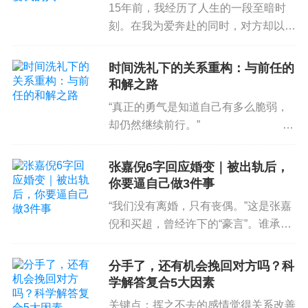
甚至，我们还可能形成创伤纽带，即便清楚这是一
15年前，我经历了人生的一段至暗时
段糟糕的亲密关系，内心经历了撕裂和伤痛，但分
刻。在我为爱奔赴的同时，对方却以一
手后，还是会时不时会怀念跟有毒伴侣在一起的美
条短信，宣告了我们2年恋情的“死
亡”。紧接着，生活对我重拳出击，将
好时光，甚至这段时光可能是人生中的少数“高光时
时间洗礼下的关系重构：与前任的
我整个打碎。我夜夜失眠落泪，最严重
刻”。
和解之路
时，还想过结束生命，终止痛苦。...
“真正的勇气是知道自己有多么脆弱，
而这些伤害和痛苦如果没有去处理和面对，它们可
却仍然继续前行。”
能会从创伤发生的那一刻一直持续到几十年后，如
——马丁·路德·金 生活中，
同深夜梦魇，成为我们生活里的阴影。
人与人之间的关系...
张嘉倪6字回应婚变｜被出轨后，
你要逼自己做3件事
面临艰巨的自我重建之路
“我们没有离婚，只有丧偶。”这是张嘉
倪和买超，曾经许下的“豪言”。谁承
想，这对曾经甜到掉牙的小夫妻的婚
法国电影《我的国王》便描述了一对爱恨纠缠的夫
姻，也迎来了背叛。张嘉倪的老公买
分手了，还有机会挽回对方吗？科
妻之间的拉扯。
超，凌晨2点，被拍到与一个年轻的姑
学解答复合5大因素
娘相约酒店。消息爆出后，张嘉倪...
关键点：挥之不去的感情觉得关系改善