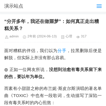
演示站点
“分开多年，我还在做噩梦”：如何真正走出糟
糕关系？
admin
2年前
(2024-06-13)
心理
317
面对糟糕的伴侣，我们以为
分手
，拉黑删除后便是
解脱，但实际上并没有那么容易。
◍ 正如一位网友所说，
没想到治愈有毒关系留下来
的伤，要以年为单位。
而素有小甜甜之称的布兰妮·斯皮尔斯演唱的著名单
曲《TOXIC》中也有一段歌词，生动描写了深陷一
段有毒关系时的内心煎熬：