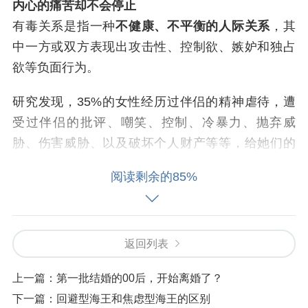
内心的痛苦却不会停止
有毒关系是指一种
不健康、不平衡的人际关系
，其
中一方或双方表现出攻击性、控制欲、嫉妒和独占
欲等负面行为。
研究发现，35%的女性经历过伴侣的精神虐待，遭
受过伴侣的批评、嘲笑、控制、冷暴力、抛弃威
胁、伤害威胁、以及破坏个人财产等等，给她们的
身心带来巨大且影响持久的伤害。
阅读剩余的85%
有毒关系最大的杀伤力就在于，即便你已经远离了
这个人，但伤口依然在流血，内心的痛苦仍在继
续。
返回列表
它是这段关系在我们身上留下的痕迹，我们吸收的
上一篇：
第一批结婚的00后，开始离婚了？
毒素，依旧在侵蚀着我们的五脏六腑。
下一篇：
回避型海王和焦虑型海王的区别