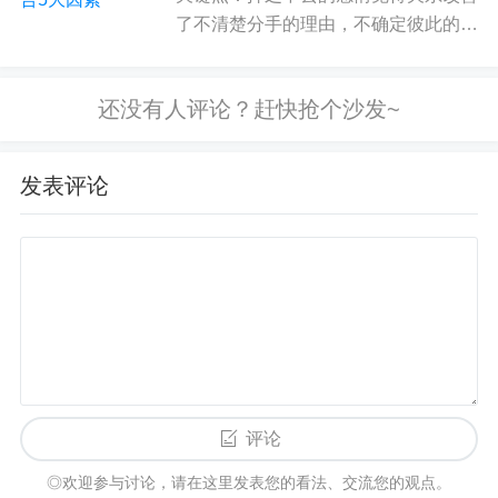
婚前，优雅浪漫、成熟智慧、富有魅力的乔吉奥轻
了不清楚分手的理由，不确定彼此的关
易地便捕获了平凡的汤尼的心。
系没有新的对象复合的要求究竟是谁提
的“他好像变了一个人，变成我从未认
而婚后，那个完美男友却变成了偏执强悍，控制欲
识的人，变得好陌生”“我问她说，我可
爆棚的丈夫，
他可以把汤尼当作公主，但前提是他
不可以再追她一次。她摇摇头...
是国王
。
发表评论
在这个爱情国度里，他是有绝对的支配权的，结
婚、生孩子，让抑郁自杀的前
女友
介入两人的
婚
姻
.......
他支配着这段关系的一切，汤尼的反抗和不满被他
轻而易举地用毫无道理的诡辩化解，列举出千万种
应当原谅他的理由“招安”试图脱离的汤尼。
评论
被困在其中的汤尼，越来越搞不清楚两人的关系，
◎欢迎参与讨论，请在这里发表您的看法、交流您的观点。
她变得
情绪化、压抑抑郁
，变得焦虑不安，吃药治