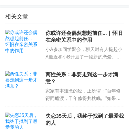
在一项针对精神虐待受害者的研究中，72%的参与
相关文章
者表示，精神虐待比身体虐待具有更大的负面影
响，包括抑郁、焦虑、
创伤后应激障碍
、低自尊、
你或许还会偶然想起前任...｜怀旧
习得性无助、怨恨等等。
在亲密关系中的作用
也有学者研究发现，在一段糟糕的
亲密关系
中遭受
小A参加同学聚会，聊天时有人提起小
A最近和小B开启了一段新的恋爱。于
到了严重的伤害后，极有可能会扭曲我们的依恋风
是就展开了如下的讨论：小C：你觉得
格，颠覆和粉碎我们对亲密关系的认知和信念。
小B和前任相比哪个更好？小A：那当
两性关系：非要走到这一步才满
然是小B好了，我俩现在感情还不错。
同时，也给我们对自我的认知带来了巨大冲击，不
意？
小C：我记得你和前任谈了很久...
仅让我们开始怀疑爱情，不敢相信亲密关系，也如
家家有本难念的经，正所谓：“百年修
我们不再相信自己，否定自我价值，觉得是自己不
得同船渡，千年修得共枕眠。”如果家
是一个人的话，那么夫妻就是人的两条
够好，才不值得这个世界温柔以待，掉入自我怀疑
腿，要站稳，要走路，谁也离不开谁。
的深渊。
失恋35天后，我终于找到了最爱我
但是，在亲密关系中，人们总是碰到各
的人
种各样的困惑，很多人在这段关...