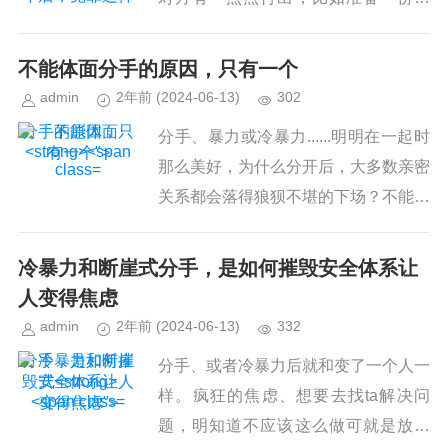
餐，分享他喜欢的食物，我都会十分感
动。听起来像“恋爱脑晚期”，然而我自
不能体面
分手
的原因，只有一个
己知道：正是这些微小的回应，...
admin
2年前
(2024-06-13)
302
分手的原因，只
分手、暴力或冷暴力......明明在一起时
有一个">
那么美好，为什么分开后，大多数亲密
关系都会落得狼狈不堪的下场？不能体
面分手的原因，只有一个记得《前任
3》大火的时候，大家都听过一首歌叫
冷暴力和断崖式
分手
，是如何摧毁安全体系让
《体面》，里面有一句：“...
人变得焦虑
admin
2年前
(2024-06-13)
332
分手，是如何摧
分手、或者冷暴力后就和变了一个人一
毁安全体系让人
样。疯狂的焦虑、想要去找ta解决问
变得焦虑">
题，明知道不应该这么做可就是放不