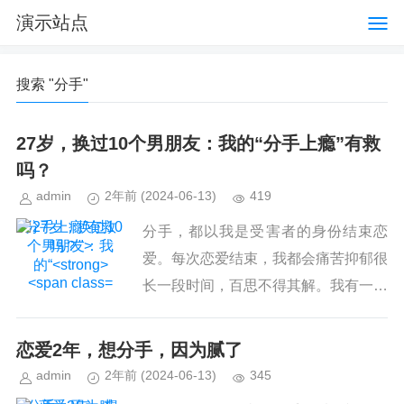
演示站点
搜索 "分手"
27岁，换过10个男朋友：我的“
分手
上瘾”有救
吗？
admin
2年前
(2024-06-13)
419
分手上瘾”有救
分手，都以我是受害者的身份结束恋
吗？">
爱。每次恋爱结束，我都会痛苦抑郁很
长一段时间，百思不得其解。我有一位
自洽独立的女性朋友，和一位会跟我一
起发泄吐槽的男性朋友，每次我都会找
恋爱2年，想
分手
，因为腻了
他们倾诉。在当下的我只知道自己受...
admin
2年前
(2024-06-13)
345