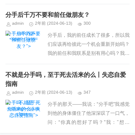
下。好像一下子变成了一个焦虑型一
样。但是你明明是一个安全型，或者只
分手
后千万不要和前任做朋友？
是轻度焦虑。那么，这篇文章就来分
admin
2年前
(2024-06-13)
300
析...
分手后千万不要
分手后，我的前任成长了很多，所以我
和前任做朋
们应该再给彼此一个机会重新开始吗？
友？">
我的前任和我联系是别有用心吗？我的
朋友们认为我不应该和前任再联系，但
我们现在只是朋友关系，我这么做有错
不就是
分手
吗，至于死去活来的么丨失恋自爱
吗？我和前任还保持联系，但慢慢...
指南
admin
2年前
(2024-06-13)
347
分手吗，至于死
分手的那天——我说：“分手吧”我感觉
去活来的么丨失
到他的身体僵住了他深深叹了一口气，
恋自爱指南">
问：“你真的想好了吗？”我："想好
了"我没忍住，当着他的面哭了他给我