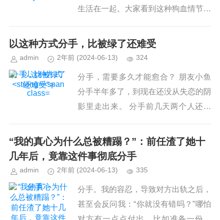
生活在一起。大家看到这种狗血情节时
会不会有许多的问号？？？难道远距离
就不能谈恋爱了？小编也跟大家一样，
以这种方式
分手
，比被绿了还难受
经常会有这样的困惑，于是我虚心请...
admin
2年前
(2024-06-13)
324
分手，比被绿了
分手，需要多久才能愈合？ 朋友小鱼
还难受">
分手半年多了，到现在还没从失恋的阴
影里走出来。 分手前几天两个人还爱
得死去活来，结果没过几天，对方突然
撂下一句：你很好是我配不上你，就彻
“我的真心为什么总被糟蹋？”：前任渣了她十
底断了联系。 直到现在，前男友...
几年后，竟靠这件事彻底
分手
admin
2年前
(2024-06-13)
335
分手">
分手。我的容忍，导致对方出轨之后，
甚至会反问我：“你就没有错吗？”哪怕
对方有一点点付出，比如准备一份早