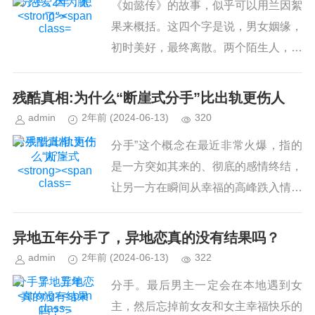
分手，因为腻
《如懿传》的故事，似乎可以用兰因絮
了">
果来概括。这四个字是说，男女姻缘，
初时美好，最终离散。两个陌生人，如
果突然让他们破除陌生这堵墙，感到密
切，感到融洽，那么这一时刻是他们生
残酷真相:为什么“断崖式
分手
”比出轨更伤人
活中最兴奋、最激动的。这种突....
admin
2年前
(2024-06-13)
320
分手”比出轨更伤
分手”这个概念在最近非常火爆，指的
人">
是一方突如其来的、彻底的感情终结，
让另一方在瞬间从幸福的高峰跌入情感
深渊，遭受重大心理冲击。爱情--人类
情感中最变幻莫测又最美妙的感受，如
异地五年
分手
了，异地恋真的没有结果吗？
同一春日温暖的风，缓缓在恋人...
admin
2年前
(2024-06-13)
322
分手了，异地恋
分手。最后男主一定会在本地遇到女
真的没有结果
主，然后忘掉前女友和女主幸福快乐的
吗？">